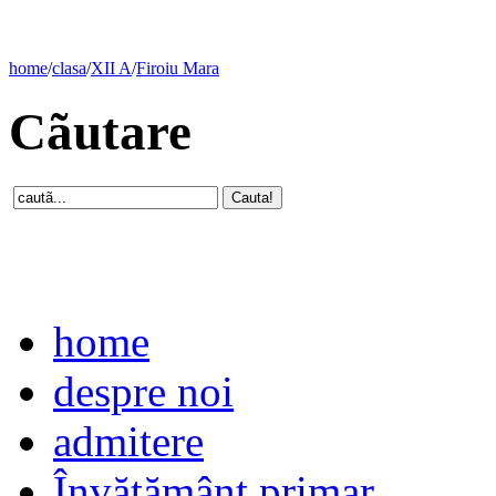
home
/
clasa
/
XII A
/
Firoiu Mara
Cãutare
home
despre noi
admitere
Învăţământ primar