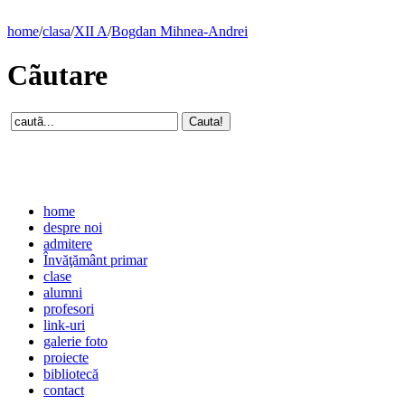
home
/
clasa
/
XII A
/
Bogdan Mihnea-Andrei
Cãutare
home
despre noi
admitere
Învăţământ primar
clase
alumni
profesori
link-uri
galerie foto
proiecte
bibliotecă
contact