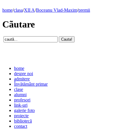
home
/
clasa
/
XII A
/
Boceanu Vlad-Maxim
/
premii
Cãutare
home
despre noi
admitere
Învăţământ primar
clase
alumni
profesori
link-uri
galerie foto
proiecte
bibliotecă
contact