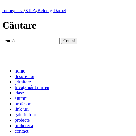
home
/
clasa
/
XII A
/
Belciug Daniel
Cãutare
home
despre noi
admitere
Învăţământ primar
clase
alumni
profesori
link-uri
galerie foto
proiecte
bibliotecă
contact