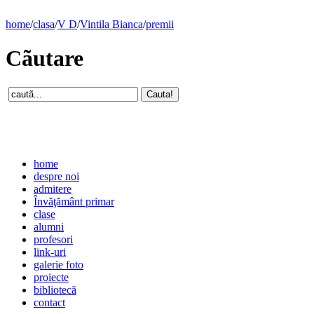
home
/
clasa
/
V D
/
Vintila Bianca
/
premii
Cãutare
home
despre noi
admitere
Învăţământ primar
clase
alumni
profesori
link-uri
galerie foto
proiecte
bibliotecă
contact