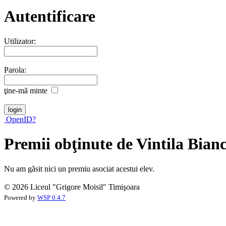
Autentificare
Utilizator:
Parola:
ţine-mã minte
OpenID?
Premii obţinute de Vintila Bian
Nu am gãsit nici un premiu asociat acestui elev.
© 2026 Liceul "Grigore Moisil" Timişoara
Powered by
WSP 0.4.7