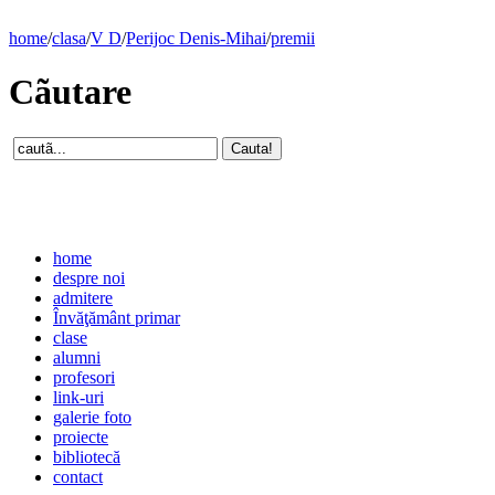
home
/
clasa
/
V D
/
Perijoc Denis-Mihai
/
premii
Cãutare
home
despre noi
admitere
Învăţământ primar
clase
alumni
profesori
link-uri
galerie foto
proiecte
bibliotecă
contact