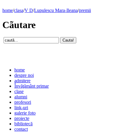
home
/
clasa
/
V D
/
Lupulescu Mara-Ileana
/
premii
Cãutare
home
despre noi
admitere
Învăţământ primar
clase
alumni
profesori
link-uri
galerie foto
proiecte
bibliotecă
contact