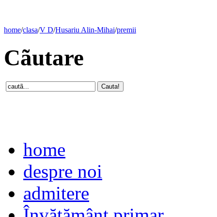
home
/
clasa
/
V D
/
Husariu Alin-Mihai
/
premii
Cãutare
home
despre noi
admitere
Învăţământ primar