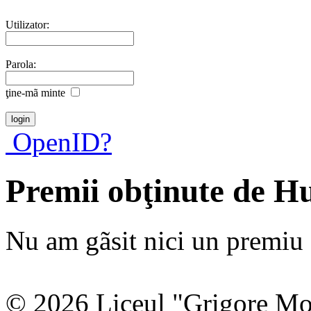
Utilizator:
Parola:
ţine-mã minte
OpenID?
Premii obţinute de H
Nu am gãsit nici un premiu a
© 2026 Liceul "Grigore Moi