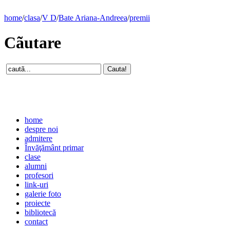
home
/
clasa
/
V D
/
Bate Ariana-Andreea
/
premii
Cãutare
home
despre noi
admitere
Învăţământ primar
clase
alumni
profesori
link-uri
galerie foto
proiecte
bibliotecă
contact