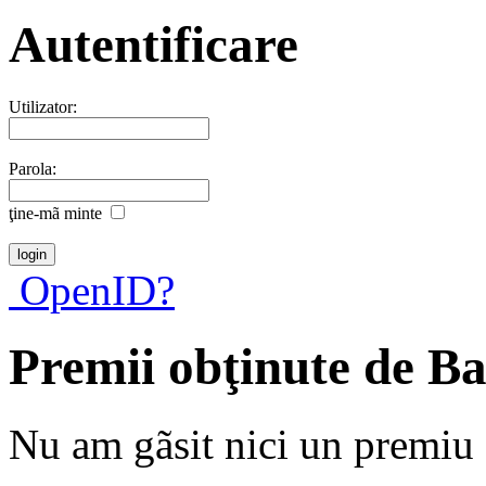
Autentificare
Utilizator:
Parola:
ţine-mã minte
OpenID?
Premii obţinute de B
Nu am gãsit nici un premiu a