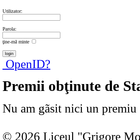
Utilizator:
Parola:
ţine-mã minte
OpenID?
Premii obţinute de S
Nu am gãsit nici un premiu a
© 2026 Liceul "Grigore Moi