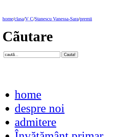
home
/
clasa
/
V C
/
Stanescu Vanessa-Sara
/
premii
Cãutare
home
despre noi
admitere
Învăţământ primar