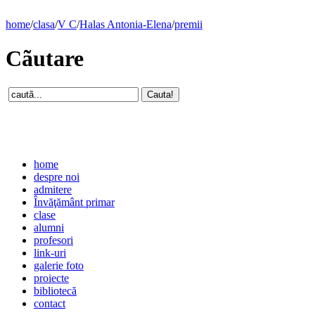
home
/
clasa
/
V C
/
Halas Antonia-Elena
/
premii
Cãutare
home
despre noi
admitere
Învăţământ primar
clase
alumni
profesori
link-uri
galerie foto
proiecte
bibliotecă
contact