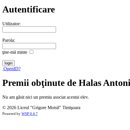
Autentificare
Utilizator:
Parola:
ţine-mã minte
OpenID?
Premii obţinute de Halas Anton
Nu am gãsit nici un premiu asociat acestui elev.
© 2026 Liceul "Grigore Moisil" Timişoara
Powered by
WSP 0.4.7