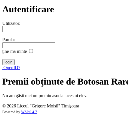
Autentificare
Utilizator:
Parola:
ţine-mã minte
OpenID?
Premii obţinute de Botosan Ra
Nu am gãsit nici un premiu asociat acestui elev.
© 2026 Liceul "Grigore Moisil" Timişoara
Powered by
WSP 0.4.7