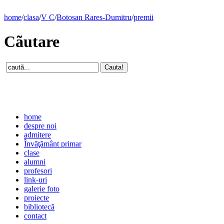
home
/
clasa
/
V C
/
Botosan Rares-Dumitru
/
premii
Cãutare
home
despre noi
admitere
Învăţământ primar
clase
alumni
profesori
link-uri
galerie foto
proiecte
bibliotecă
contact