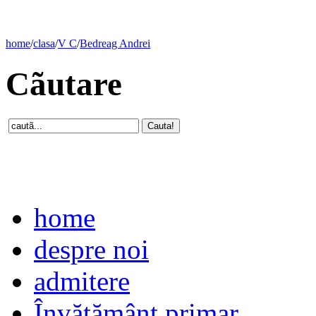
home
/
clasa
/
V C
/
Bedreag Andrei
Cãutare
home
despre noi
admitere
Învăţământ primar