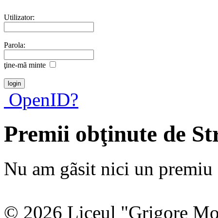
Utilizator:
Parola:
ţine-mã minte
OpenID?
Premii obţinute de St
Nu am gãsit nici un premiu a
© 2026 Liceul "Grigore Moi