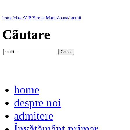
home
/
clasa
/
V B
/
Stroita Maria-Ioana
/
premii
Cãutare
home
despre noi
admitere
Învăţământ primar