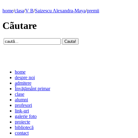
home
/
clasa
/
V B
/
Saizescu Alexandra-Maya
/
premii
Cãutare
home
despre noi
admitere
Învăţământ primar
clase
alumni
profesori
link-uri
galerie foto
proiecte
bibliotecă
contact