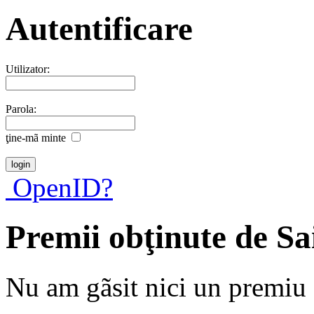
Autentificare
Utilizator:
Parola:
ţine-mã minte
OpenID?
Premii obţinute de S
Nu am gãsit nici un premiu a