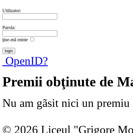
Utilizator:
Parola:
ţine-mã minte
OpenID?
Premii obţinute de M
Nu am gãsit nici un premiu a
© 2026 Liceul "Grigore Moi