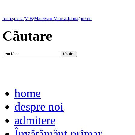
home
/
clasa
/
V B
/
Mateescu Marisa-Ioana
/
premii
Cãutare
home
despre noi
admitere
Învăţământ primar