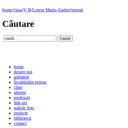
home
/
clasa
/
V B
/
Lorent Mario-Andrei
/
premii
Cãutare
home
despre noi
admitere
Învăţământ primar
clase
alumni
profesori
link-uri
galerie foto
proiecte
bibliotecă
contact