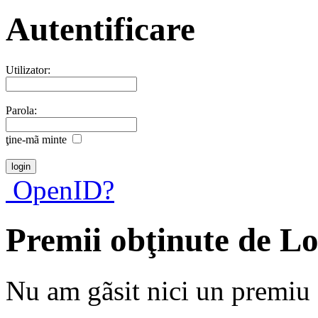
Autentificare
Utilizator:
Parola:
ţine-mã minte
OpenID?
Premii obţinute de L
Nu am gãsit nici un premiu a