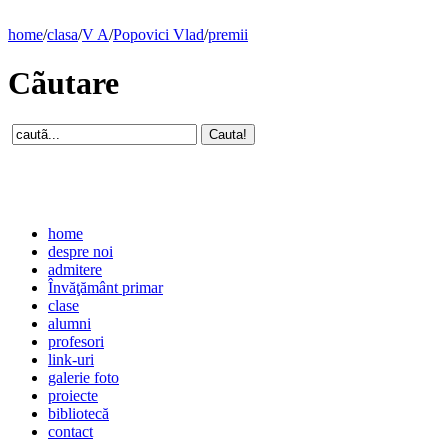
home
/
clasa
/
V A
/
Popovici Vlad
/
premii
Cãutare
home
despre noi
admitere
Învăţământ primar
clase
alumni
profesori
link-uri
galerie foto
proiecte
bibliotecă
contact