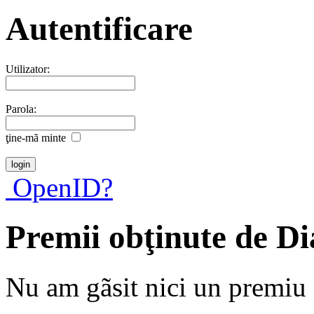
Autentificare
Utilizator:
Parola:
ţine-mã minte
OpenID?
Premii obţinute de D
Nu am gãsit nici un premiu a