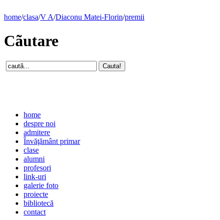
home
/
clasa
/
V A
/
Diaconu Matei-Florin
/
premii
Cãutare
home
despre noi
admitere
Învăţământ primar
clase
alumni
profesori
link-uri
galerie foto
proiecte
bibliotecă
contact