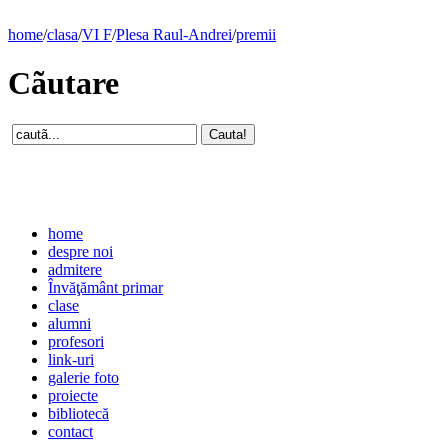
home
/
clasa
/
VI F
/
Plesa Raul-Andrei
/
premii
Cãutare
home
despre noi
admitere
Învăţământ primar
clase
alumni
profesori
link-uri
galerie foto
proiecte
bibliotecă
contact