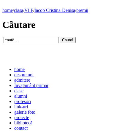
home
/
clasa
/
VI F
/
Iacob Cristina-Denisa
/
premii
Cãutare
home
despre noi
admitere
Învăţământ primar
clase
alumni
profesori
link-uri
galerie foto
proiecte
bibliotecă
contact