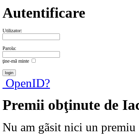
Autentificare
Utilizator:
Parola:
ţine-mã minte
OpenID?
Premii obţinute de Ia
Nu am gãsit nici un premiu a