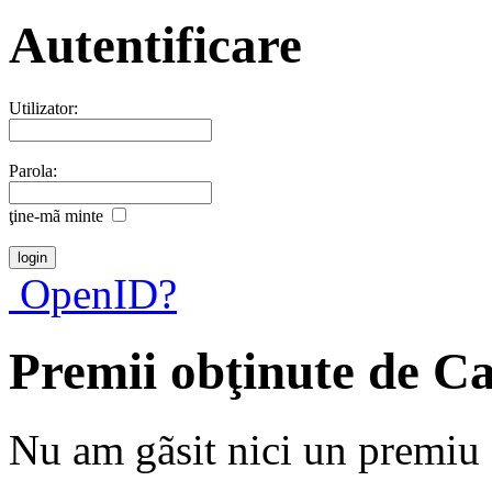
Autentificare
Utilizator:
Parola:
ţine-mã minte
OpenID?
Premii obţinute de C
Nu am gãsit nici un premiu a