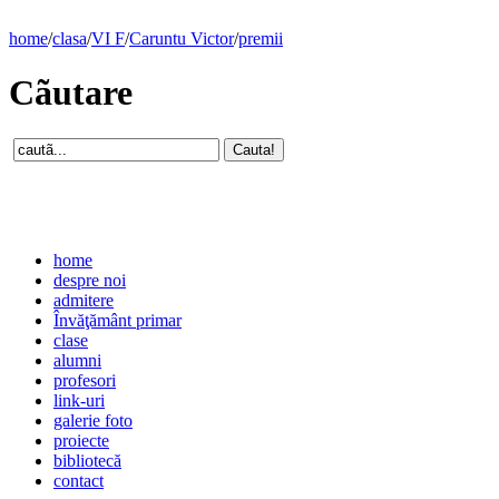
home
/
clasa
/
VI F
/
Caruntu Victor
/
premii
Cãutare
home
despre noi
admitere
Învăţământ primar
clase
alumni
profesori
link-uri
galerie foto
proiecte
bibliotecă
contact