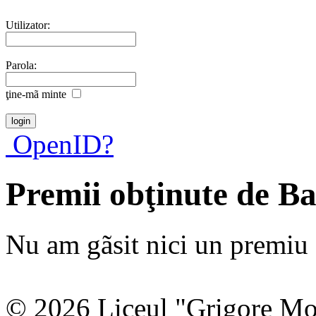
Utilizator:
Parola:
ţine-mã minte
OpenID?
Premii obţinute de B
Nu am gãsit nici un premiu a
© 2026 Liceul "Grigore Moi