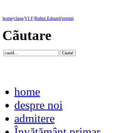
home
/
clasa
/
VI F
/
Balint Eduard
/
premii
Cãutare
home
despre noi
admitere
Învăţământ primar