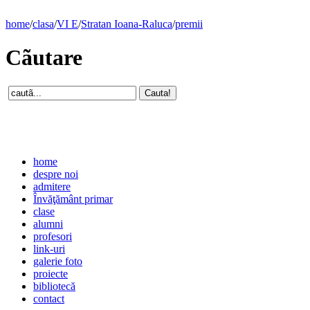
home
/
clasa
/
VI E
/
Stratan Ioana-Raluca
/
premii
Cãutare
home
despre noi
admitere
Învăţământ primar
clase
alumni
profesori
link-uri
galerie foto
proiecte
bibliotecă
contact