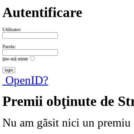
Autentificare
Utilizator:
Parola:
ţine-mã minte
OpenID?
Premii obţinute de S
Nu am gãsit nici un premiu a