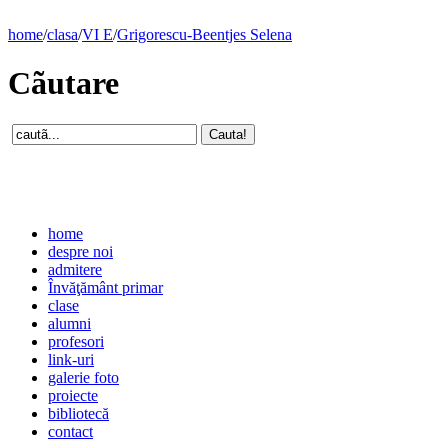
home
/
clasa
/
VI E
/
Grigorescu-Beentjes Selena
Cãutare
home
despre noi
admitere
Învăţământ primar
clase
alumni
profesori
link-uri
galerie foto
proiecte
bibliotecă
contact