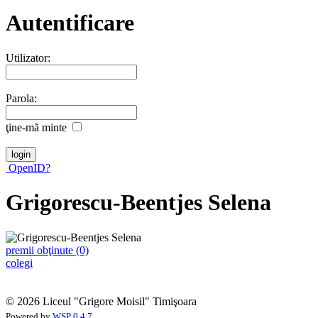
Autentificare
Utilizator:
Parola:
ţine-mã minte
OpenID?
Grigorescu-Beentjes Selena
premii obţinute (0)
colegi
© 2026 Liceul "Grigore Moisil" Timişoara
Powered by
WSP 0.4.7