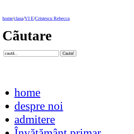
home
/
clasa
/
VI E
/
Cristescu Rebecca
Cãutare
home
despre noi
admitere
Învăţământ primar