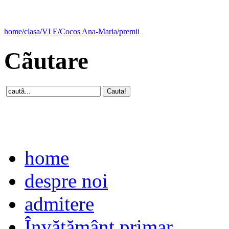
home
/
clasa
/
VI E
/
Cocos Ana-Maria
/
premii
Cãutare
home
despre noi
admitere
Învăţământ primar