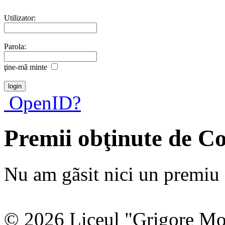
Utilizator:
Parola:
ţine-mã minte
OpenID?
Premii obţinute de C
Nu am gãsit nici un premiu a
© 2026 Liceul "Grigore Moi