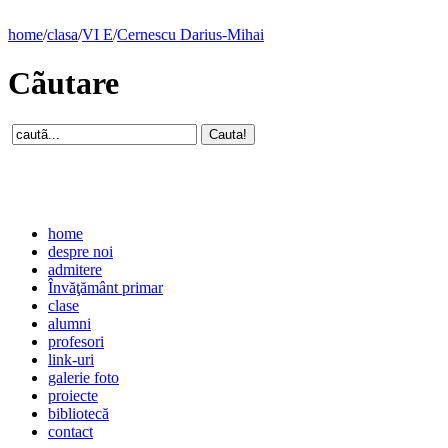
home
/
clasa
/
VI E
/
Cernescu Darius-Mihai
Cãutare
home
despre noi
admitere
Învăţământ primar
clase
alumni
profesori
link-uri
galerie foto
proiecte
bibliotecă
contact