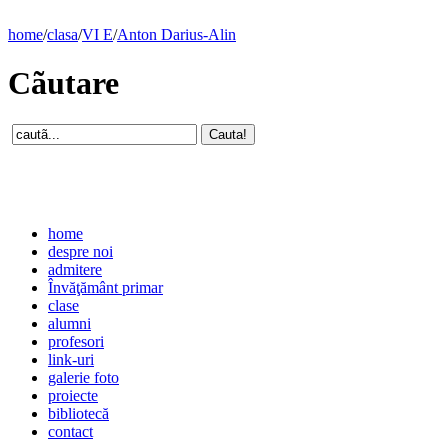
home
/
clasa
/
VI E
/
Anton Darius-Alin
Cãutare
home
despre noi
admitere
Învăţământ primar
clase
alumni
profesori
link-uri
galerie foto
proiecte
bibliotecă
contact