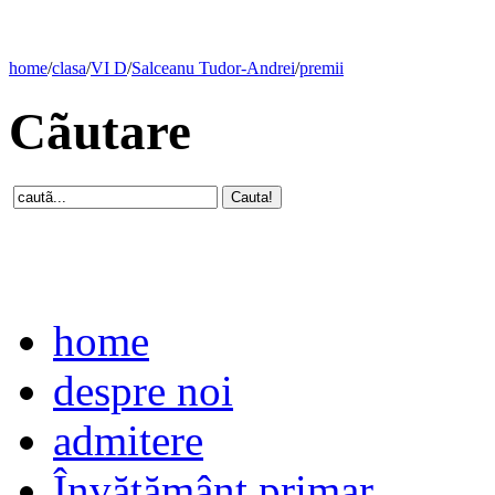
home
/
clasa
/
VI D
/
Salceanu Tudor-Andrei
/
premii
Cãutare
home
despre noi
admitere
Învăţământ primar