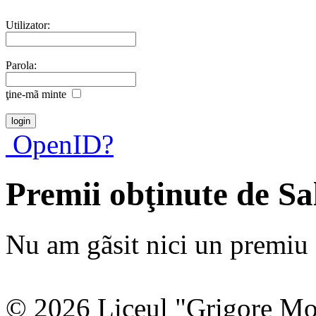
Utilizator:
Parola:
ţine-mã minte
OpenID?
Premii obţinute de S
Nu am gãsit nici un premiu a
© 2026 Liceul "Grigore Moi