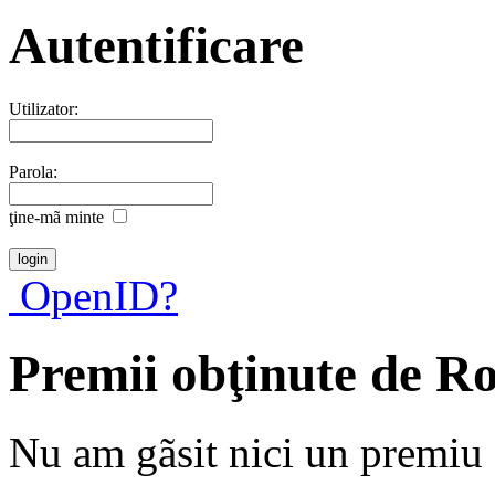
Autentificare
Utilizator:
Parola:
ţine-mã minte
OpenID?
Premii obţinute de R
Nu am gãsit nici un premiu a