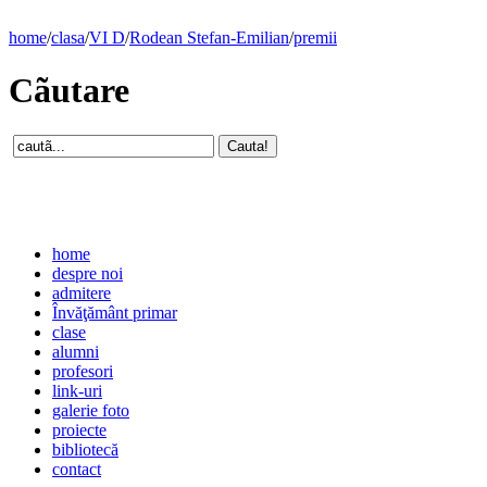
home
/
clasa
/
VI D
/
Rodean Stefan-Emilian
/
premii
Cãutare
home
despre noi
admitere
Învăţământ primar
clase
alumni
profesori
link-uri
galerie foto
proiecte
bibliotecă
contact