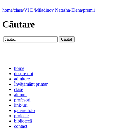
home
/
clasa
/
VI D
/
Miladinov Natasha-Elena
/
premii
Cãutare
home
despre noi
admitere
Învăţământ primar
clase
alumni
profesori
link-uri
galerie foto
proiecte
bibliotecă
contact