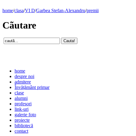
home
/
clasa
/
VI D
/
Garbea Stefan-Alexandru
/
premii
Cãutare
home
despre noi
admitere
Învăţământ primar
clase
alumni
profesori
link-uri
galerie foto
proiecte
bibliotecă
contact