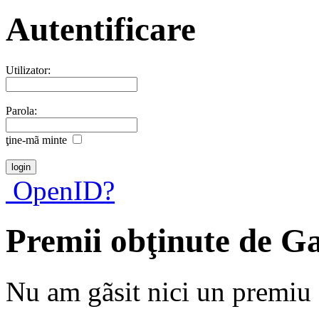
Autentificare
Utilizator:
Parola:
ţine-mã minte
OpenID?
Premii obţinute de G
Nu am gãsit nici un premiu a