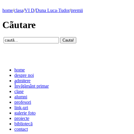
home
/
clasa
/
VI D
/
Duna Luca-Tudor
/
premii
Cãutare
home
despre noi
admitere
Învăţământ primar
clase
alumni
profesori
link-uri
galerie foto
proiecte
bibliotecă
contact