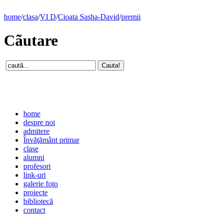
home
/
clasa
/
VI D
/
Cioata Sasha-David
/
premii
Cãutare
home
despre noi
admitere
Învăţământ primar
clase
alumni
profesori
link-uri
galerie foto
proiecte
bibliotecă
contact