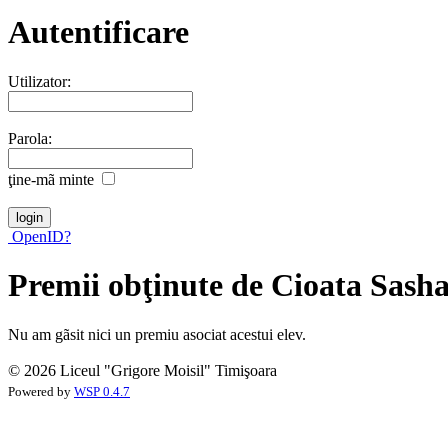
Autentificare
Utilizator:
Parola:
ţine-mã minte
OpenID?
Premii obţinute de Cioata Sash
Nu am gãsit nici un premiu asociat acestui elev.
© 2026 Liceul "Grigore Moisil" Timişoara
Powered by
WSP 0.4.7