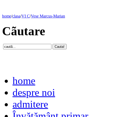
home
/
clasa
/
VI C
/
Vese Marcus-Marian
Cãutare
home
despre noi
admitere
Învăţământ primar