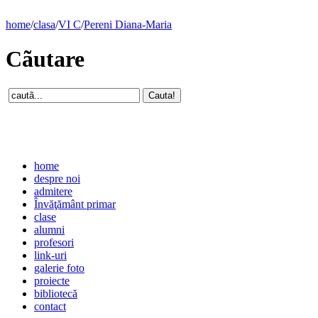
home
/
clasa
/
VI C
/
Pereni Diana-Maria
Cãutare
home
despre noi
admitere
Învăţământ primar
clase
alumni
profesori
link-uri
galerie foto
proiecte
bibliotecă
contact