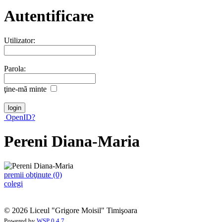
Autentificare
Utilizator:
Parola:
ţine-mã minte
OpenID?
Pereni Diana-Maria
premii obţinute (0)
colegi
© 2026 Liceul "Grigore Moisil" Timişoara
Powered by
WSP 0.4.7