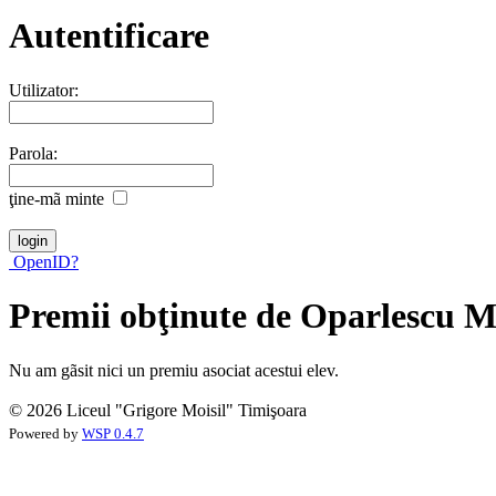
Autentificare
Utilizator:
Parola:
ţine-mã minte
OpenID?
Premii obţinute de Oparlescu 
Nu am gãsit nici un premiu asociat acestui elev.
© 2026 Liceul "Grigore Moisil" Timişoara
Powered by
WSP 0.4.7