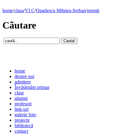
home
/
clasa
/
VI C
/
Oparlescu Mihnea-Serban
/
premii
Cãutare
home
despre noi
admitere
Învăţământ primar
clase
alumni
profesori
link-uri
galerie foto
proiecte
bibliotecă
contact