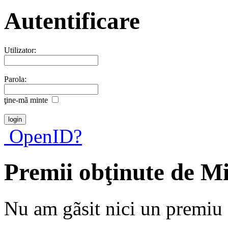
Autentificare
Utilizator:
Parola:
ţine-mã minte
OpenID?
Premii obţinute de M
Nu am gãsit nici un premiu a