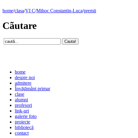
home
/
clasa
/
VI C
/
Mihoc Constantin-Luca
/
premii
Cãutare
home
despre noi
admitere
Învăţământ primar
clase
alumni
profesori
link-uri
galerie foto
proiecte
bibliotecă
contact