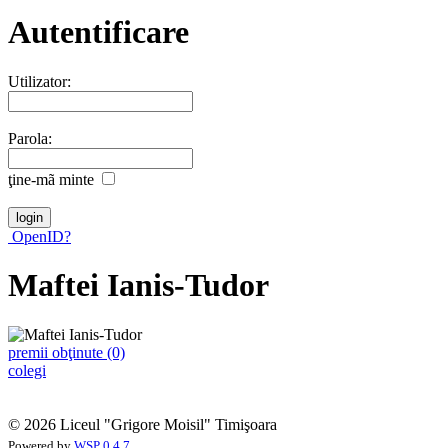
Autentificare
Utilizator:
Parola:
ţine-mã minte
OpenID?
Maftei Ianis-Tudor
premii obţinute (0)
colegi
© 2026 Liceul "Grigore Moisil" Timişoara
Powered by
WSP 0.4.7