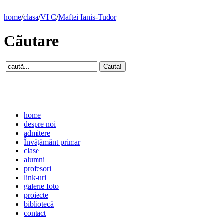
home
/
clasa
/
VI C
/
Maftei Ianis-Tudor
Cãutare
home
despre noi
admitere
Învăţământ primar
clase
alumni
profesori
link-uri
galerie foto
proiecte
bibliotecă
contact