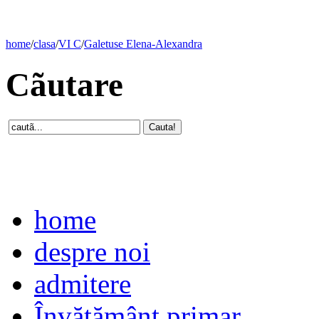
home
/
clasa
/
VI C
/
Galetuse Elena-Alexandra
Cãutare
home
despre noi
admitere
Învăţământ primar