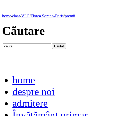
home
/
clasa
/
VI C
/
Florea Sorana-Daria
/
premii
Cãutare
home
despre noi
admitere
Învăţământ primar