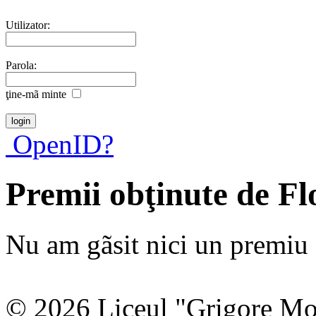
Utilizator:
Parola:
ţine-mã minte
OpenID?
Premii obţinute de F
Nu am gãsit nici un premiu a
© 2026 Liceul "Grigore Moi