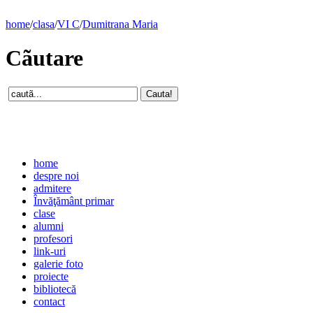
home
/
clasa
/
VI C
/
Dumitrana Maria
Cãutare
home
despre noi
admitere
Învăţământ primar
clase
alumni
profesori
link-uri
galerie foto
proiecte
bibliotecă
contact