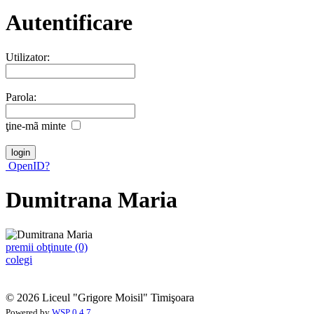
Autentificare
Utilizator:
Parola:
ţine-mã minte
OpenID?
Dumitrana Maria
premii obţinute (0)
colegi
© 2026 Liceul "Grigore Moisil" Timişoara
Powered by
WSP 0.4.7