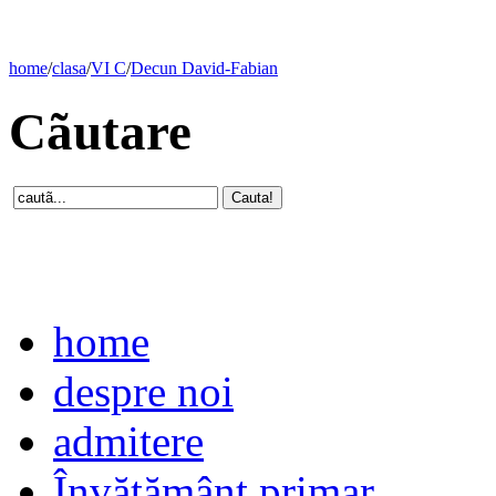
home
/
clasa
/
VI C
/
Decun David-Fabian
Cãutare
home
despre noi
admitere
Învăţământ primar