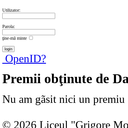
Utilizator:
Parola:
ţine-mã minte
OpenID?
Premii obţinute de D
Nu am gãsit nici un premiu a
© 2026 Liceul "Grigore Moi