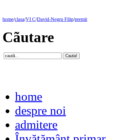
home
/
clasa
/
VI C
/
David-Negru Filip
/
premii
Cãutare
home
despre noi
admitere
Învăţământ primar