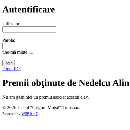
Autentificare
Utilizator:
Parola:
ţine-mã minte
OpenID?
Premii obţinute de Nedelcu Ali
Nu am gãsit nici un premiu asociat acestui elev.
© 2026 Liceul "Grigore Moisil" Timişoara
Powered by
WSP 0.4.7