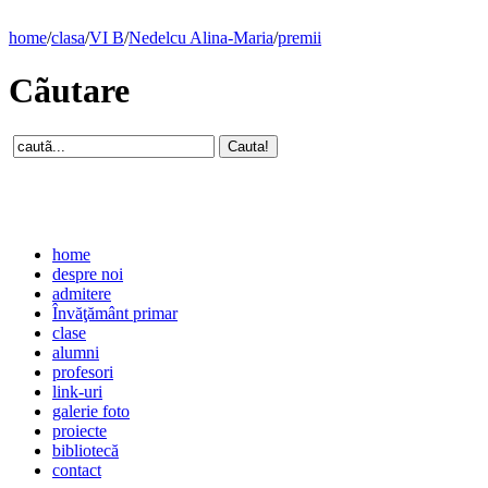
home
/
clasa
/
VI B
/
Nedelcu Alina-Maria
/
premii
Cãutare
home
despre noi
admitere
Învăţământ primar
clase
alumni
profesori
link-uri
galerie foto
proiecte
bibliotecă
contact