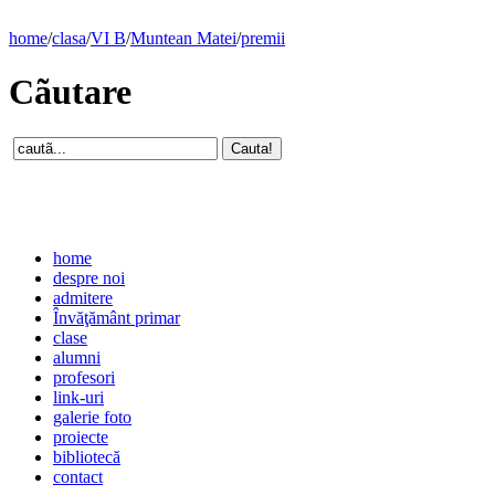
home
/
clasa
/
VI B
/
Muntean Matei
/
premii
Cãutare
home
despre noi
admitere
Învăţământ primar
clase
alumni
profesori
link-uri
galerie foto
proiecte
bibliotecă
contact