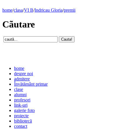
home
/
clasa
/
VI B
/
Indricau Gloria
/
premii
Cãutare
home
despre noi
admitere
Învăţământ primar
clase
alumni
profesori
link-uri
galerie foto
proiecte
bibliotecă
contact