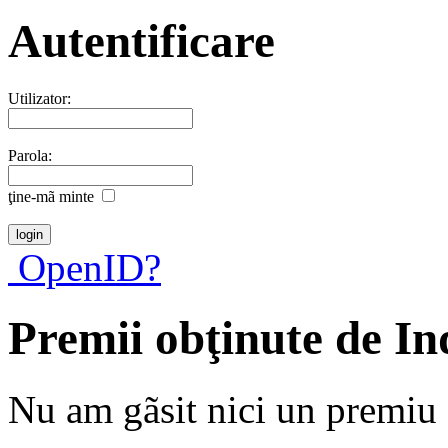
Autentificare
Utilizator:
Parola:
ţine-mã minte
OpenID?
Premii obţinute de In
Nu am gãsit nici un premiu a