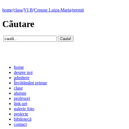
home
/
clasa
/
VI B
/
Cenuse Luiza-Maria
/
premii
Cãutare
home
despre noi
admitere
Învăţământ primar
clase
alumni
profesori
link-uri
galerie foto
proiecte
bibliotecă
contact