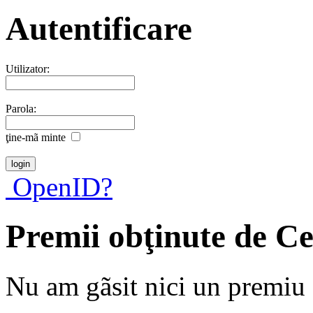
Autentificare
Utilizator:
Parola:
ţine-mã minte
OpenID?
Premii obţinute de C
Nu am gãsit nici un premiu a