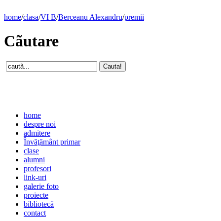
home
/
clasa
/
VI B
/
Berceanu Alexandru
/
premii
Cãutare
home
despre noi
admitere
Învăţământ primar
clase
alumni
profesori
link-uri
galerie foto
proiecte
bibliotecă
contact