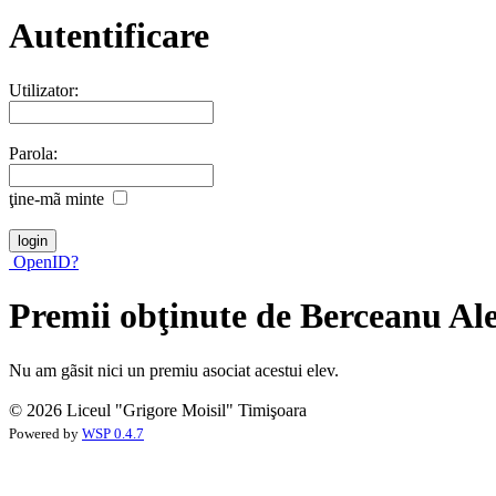
Autentificare
Utilizator:
Parola:
ţine-mã minte
OpenID?
Premii obţinute de Berceanu A
Nu am gãsit nici un premiu asociat acestui elev.
© 2026 Liceul "Grigore Moisil" Timişoara
Powered by
WSP 0.4.7